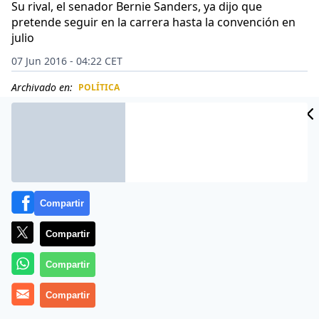
Su rival, el senador Bernie Sanders, ya dijo que
pretende seguir en la carrera hasta la convención en
julio
07 Jun 2016 - 04:22 CET
Archivado en:
POLÍTICA
CIDAD
ES
Compartir
Compartir
Compartir
Compartir
Hillary Clinton logró el número de delegados