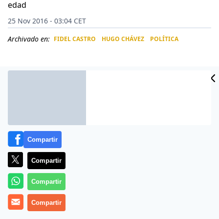
edad
25 Nov 2016 - 03:04 CET
Archivado en:
FIDEL CASTRO
HUGO CHÁVEZ
POLÍTICA
CIDAD
ES
Compartir
Compartir
Compartir
Para algunos puede parecer un dato un tanto
Compartir
irrelevante, pero para muchos otros es harto
revelador, y da idea de cómo logró Fidel Castro que