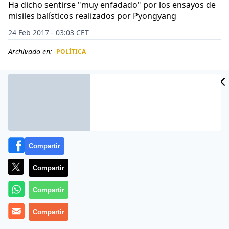
Ha dicho sentirse "muy enfadado" por los ensayos de
misiles balísticos realizados por Pyongyang
24 Feb 2017 - 03:03 CET
Archivado en:
POLÍTICA
CIDAD
ES
Compartir
Compartir
Compartir
Lejos de la costumbre de desmantelamiento de armas
Compartir
atómicas instaurada hace ya 30 años por el presidente