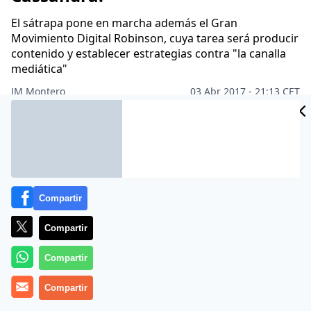
El sátrapa pone en marcha además el Gran
Movimiento Digital Robinson, cuya tarea será producir
contenido y establecer estrategias contra "la canalla
mediática"
CIDAD
JM Montero
03 Abr 2017 - 21:13 CET
Archivado en:
POLÍTICA
ES
Compartir
Compartir
Compartir
Compartir