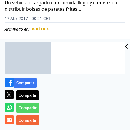
Un vehículo cargado con comida llegó y comenzó a
distribuir bolsas de patatas fritas...
17 Abr 2017 - 00:21 CET
Archivado en:
POLÍTICA
CIDAD
ES
Compartir
Compartir
Compartir
Al menos 68 niños estaban entre los 126 fallecidos el
Compartir
sábado 15 de abril de 2017 tras el ataque con un coche