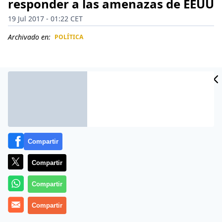
responder a las amenazas de EEUU
19 Jul 2017 - 01:22 CET
Archivado en:
POLÍTICA
CIDAD
ES
Compartir
Compartir
Compartir
El presidente de Venezuela, Nicolás Maduro, activó
este martes el Consejo de Defensa de la Nación
Compartir
(Codena) para responder a la «amenaza imperial» de