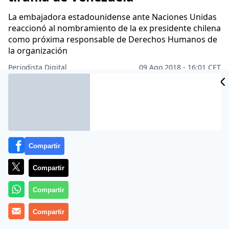
La embajadora estadounidense ante Naciones Unidas
reaccionó al nombramiento de la ex presidente chilena
como próxima responsable de Derechos Humanos de
la organización
CIDAD
Periodista Digital
09 Ago 2018 - 16:01 CET
Archivado en:
POLÍTICA
ES
Compartir
Compartir
Compartir
Compartir