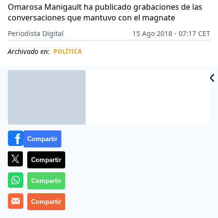
Omarosa Manigault ha publicado grabaciones de las
conversaciones que mantuvo con el magnate
Periodista Digital
15 Ago 2018 - 07:17 CET
Archivado en:
POLÍTICA
CIDAD
ES
Compartir
Compartir
Compartir
Compartir
No se corta un pelo Donald Trump. El siempre
polémico presidente de Estados Unidos ha añadido