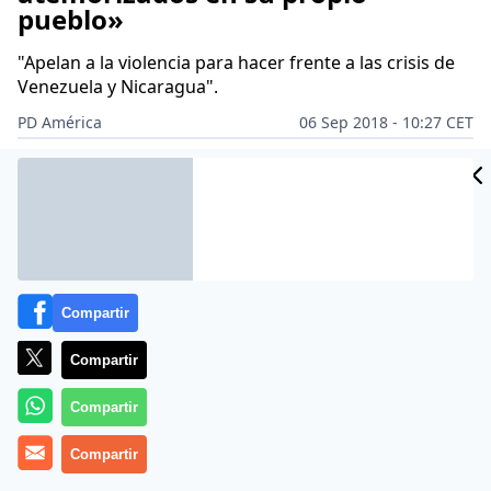
pueblo»
"Apelan a la violencia para hacer frente a las crisis de
Venezuela y Nicaragua".
PD América
06 Sep 2018 - 10:27 CET
CIDAD
Archivado en:
POLÍTICA
ES
Compartir
Compartir
Compartir
Compartir