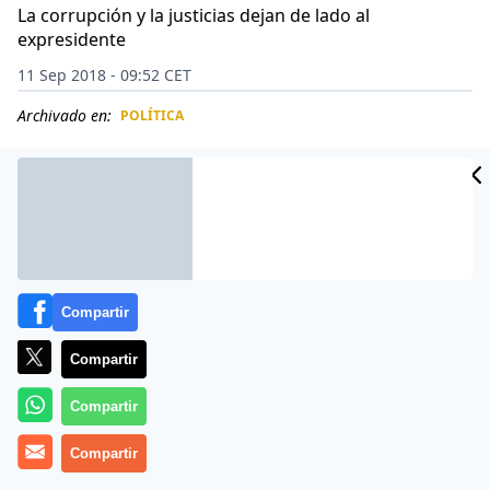
La corrupción y la justicias dejan de lado al
expresidente
11 Sep 2018 - 09:52 CET
Archivado en:
POLÍTICA
CIDAD
ES
Compartir
Compartir
Compartir
Compartir
El expresidente brasileño
Luiz Inácio Lula da Silva
tirará la toalla en su batalla legal por presentarse