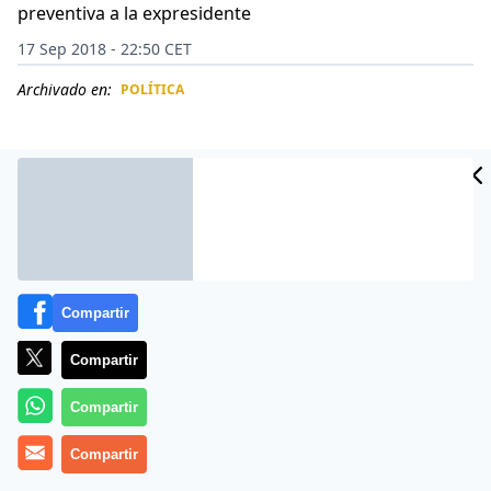
preventiva a la expresidente
17 Sep 2018 - 22:50 CET
Archivado en:
POLÍTICA
CIDAD
ES
Compartir
Compartir
Compartir
Los escándalos de
corrupción
en
Argentina
no se
Compartir
detienen. La expresidente
Cristina Kirchner
fue
procesada por el juez federal
Claudio Bonadio
en la