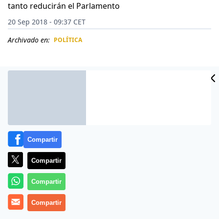
tanto reducirán el Parlamento
20 Sep 2018 - 09:37 CET
Archivado en:
POLÍTICA
CIDAD
ES
Compartir
Compartir
Compartir
El modelo político de
Cuba
sigue evolucionando. El
Compartir
régimen prevé achicar su
Parlamento
de 605
diputados y comenzará a trabajar en una nueva
Ley