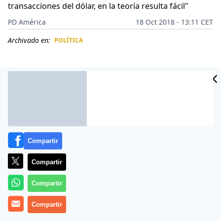
transacciones del dólar, en la teoría resulta fácil"
PD América
18 Oct 2018 - 13:11 CET
Archivado en:
POLÍTICA
CIDAD
ES
Compartir
Compartir
Compartir
Más información
Compartir