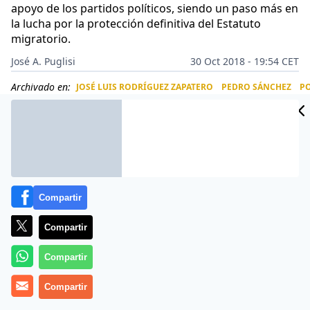
apoyo de los partidos políticos, siendo un paso más en
la lucha por la protección definitiva del Estatuto
migratorio.
José A. Puglisi
30 Oct 2018 - 19:54 CET
Archivado en:
JOSÉ LUIS RODRÍGUEZ ZAPATERO
PEDRO SÁNCHEZ
PO
CIDAD
ES
Compartir
Compartir
Compartir
Compartir
Las cartas están sobre la mesa. Los
principales