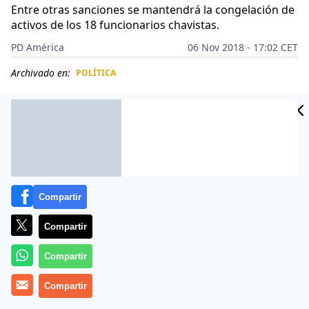
Entre otras sanciones se mantendrá la congelación de
activos de los 18 funcionarios chavistas.
PD América
06 Nov 2018 - 17:02 CET
Archivado en:
POLÍTICA
CIDAD
ES
Compartir
Compartir
Compartir
Compartir
Los chavistas que dirigen la dictadura en Venezuela
seguirán siendo objeto de las sanciones de la Unión