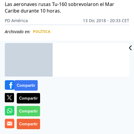
Las aeronaves rusas Tu-160 sobrevolaron el Mar
Caribe durante 10 horas.
PD América
13 Dic 2018 - 20:33 CET
Archivado en:
POLÍTICA
CIDAD
ES
Compartir
Compartir
Compartir
Compartir
La dictadura chavista quiere mostrar que está
respaldada, también militarmente, manifiesta con ello,