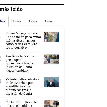
más leído
 hrs
7 días
1 mes
1 año
El juez Villegas ofrece
una solución para evitar
más asaltos masivos
como el de Ceuta: «La
ley lo permite»
Ana Rosa lanza una
preocupante
advertencia tras la
invasión de Ceuta:
«Hace temblar»
Vicente Vallés retrata a
Pedro Sánchez por
arrodillarse ante
Marruecos tras la
invasión de Ceuta
Ceuta: Pérez-Reverte
dice que le piden su