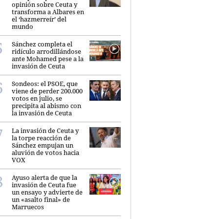
opinión sobre Ceuta y
transforma a Albares en
el ‘hazmerreír’ del
mundo
Sánchez completa el
ridículo arrodillándose
ante Mohamed pese a la
invasión de Ceuta
Sondeos: el PSOE, que
viene de perder 200.000
votos en julio, se
precipita al abismo con
la invasión de Ceuta
La invasión de Ceuta y
la torpe reacción de
Sánchez empujan un
aluvión de votos hacia
VOX
Ayuso alerta de que la
invasión de Ceuta fue
un ensayo y advierte de
un «asalto final» de
Marruecos