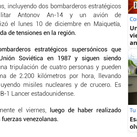
os, incluyendo dos bombarderos estratégicos
ilitar Antonov An-14 y un avión de
Co
rrizó el lunes 10 de diciembre en Maiquetía,
Un
a de tensiones en la región.
vi
an
ombarderos estratégicos supersónicos que
 Unión Soviética en 1987 y siguen siendo
na tripulación de cuatro personas y pueden
a de 2.200 kilómetros por hora, llevando
luyendo misiles nucleares y de crucero. Es
 B-1 Lancer estadounidense.
Tu
lmente el viernes,
luego de haber realizado
Es
 fuerzas venezolanas.
ol