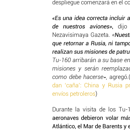
despliegue comenzará en el co
«Es una idea correcta incluir
de nuestros aviones»
,
dijo 
Nezavisimaya Gazeta.
«
Nuest
que retornar a Rusia, ni tamp
realizan sus misiones de patru
Tu-160 arribarán a su base en
misiones y serán reemplaza
como debe hacerse»
, agregó.
dan ‘caña’: China y Rusia 
envíos petroleros
)
Durante la visita de los T
aeronaves debieron volar má
Atlántico, el Mar de Barents y e