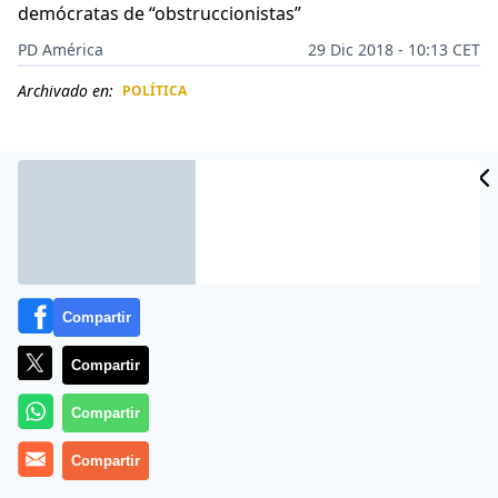
demócratas de “obstruccionistas”
PD América
29 Dic 2018 - 10:13 CET
Archivado en:
POLÍTICA
CIDAD
ES
Compartir
Compartir
Compartir
«O construimos el muro… o cerramos la frontera».
Compartir
Donald Trump demostró por enésima vez que en su
forma de ejercer la política
no hay términos medios