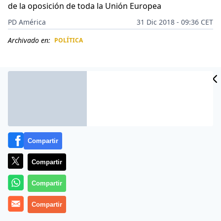
de la oposición de toda la Unión Europea
PD América
31 Dic 2018 - 09:36 CET
Archivado en:
POLÍTICA
CIDAD
ES
Compartir
Compartir
Compartir
Una vez más, un
gobierno socialista en España
Compartir
ofrece su apoyo a la
dictadura de Venezuela
,
dotándole de armamento. ¿Lo último?, la ayuda del