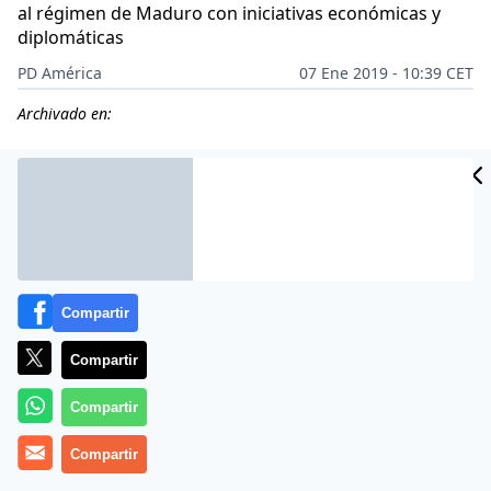
al régimen de Maduro con iniciativas económicas y
diplomáticas
PD América
07 Ene 2019 - 10:39 CET
Archivado en:
CIDAD
ES
Compartir
Compartir
Compartir
Compartir
Estados Unidos
celebró la instalación de la nueva
directiva del
Parlamento de Venezuela,
que preside el