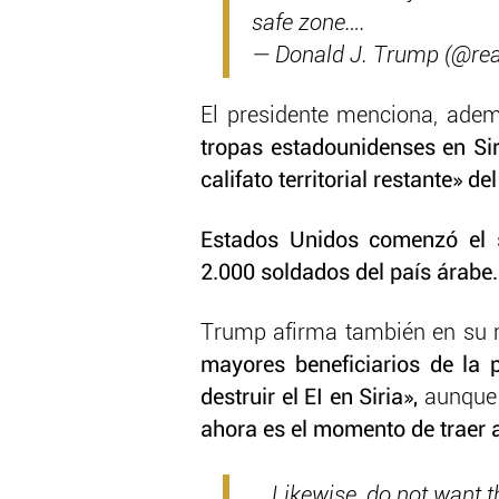
safe zone….
— Donald J. Trump (@re
El presidente menciona, adem
tropas estadounidenses en Sir
califato territorial restante» d
Estados Unidos comenzó el s
2.000 soldados del país árabe.
Trump afirma también en su m
mayores beneficiarios de la 
destruir el EI en Siria»,
aunque
ahora es el momento de traer a
….Likewise, do not want t