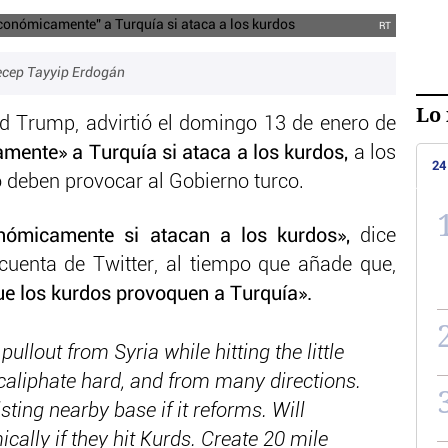
RT
cep Tayyip Erdogán
Lo 
ld Trump, advirtió el domingo 13 de enero de
mente» a Turquía si ataca a los kurdos,
a los
24
o deben provocar al Gobierno turco.
nómicamente si atacan a los kurdos»,
dice
uenta de Twitter, al tiempo que añade que,
e los kurdos provoquen a Turquía».
ullout from Syria while hitting the little
l caliphate hard, and from many directions.
sting nearby base if it reforms. Will
ally if they hit Kurds. Create 20 mile