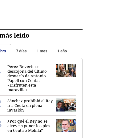
más leído
 hrs
7 días
1 mes
1 año
Pérez-Reverte se
descojona del último
desvarío de Antonio
Papell con Ceuta:
«Disfruten esta
maravilla»
Sánchez prohibió al Rey
ir a Ceuta en plena
invasión
¿Por qué el Rey no se
atreve a poner los pies
en Ceuta o Melilla?