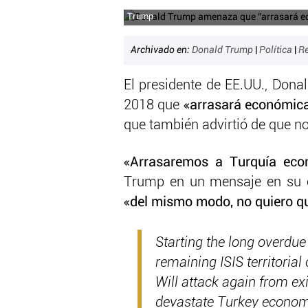
Trump
Archivado en:
Donald Trump
|
Política
|
Re
El presidente de EE.UU., Dona
2018 que
«arrasará económica
que también advirtió de que n
«Arrasaremos a Turquía eco
Trump en un mensaje en su c
«del mismo modo, no quiero qu
Starting the long overdue p
remaining ISIS territoria
Will attack again from exi
devastate Turkey economic