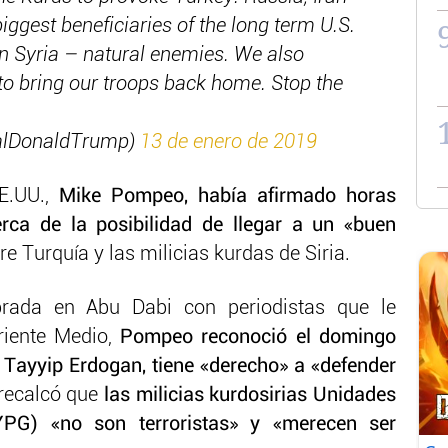
iggest beneficiaries of the long term U.S.
 in Syria – natural enemies. We also
e to bring our troops back home. Stop the
alDonaldTrump)
13 de enero de 2019
EE.UU.,
Mike Pompeo, había afirmado horas
rca de la posibilidad de llegar a un «buen
re Turquía y las milicias kurdas de Siria.
rada en Abu Dabi con periodistas que le
iente Medio,
Pompeo reconoció el domingo
p Tayyip Erdogan, tiene «derecho» a «defender
recalcó que
las milicias kurdosirias Unidades
YPG) «no son terroristas» y «merecen ser