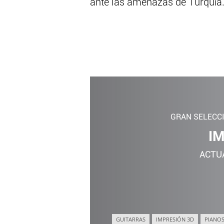
ante las amenazas de Turquía
GRAN SELECC
I
ACTU
GUITARRAS
IMPRESIÓN 3D
PIANOS