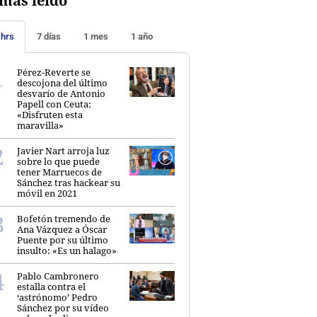
más leído
 hrs
7 días
1 mes
1 año
Pérez-Reverte se
descojona del último
desvarío de Antonio
Papell con Ceuta:
«Disfruten esta
maravilla»
Javier Nart arroja luz
sobre lo que puede
tener Marruecos de
Sánchez tras hackear su
móvil en 2021
Bofetón tremendo de
Ana Vázquez a Óscar
Puente por su último
insulto: «Es un halago»
Pablo Cambronero
estalla contra el
‘astrónomo’ Pedro
Sánchez por su vídeo