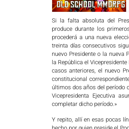
Si la falta absoluta del Pre
produce durante los primeros
procederá a una nueva elecció
treinta días consecutivos sig
nuevo Presidente o la nueva P
la República el Vicepresidente 
casos anteriores, el nuevo Pr
constitucional correspondiente
últimos dos años del período co
Vicepresidenta Ejecutiva as
completar dicho período.»
Y repito, allí en esas pocas lí
hecho por quien preside el Pode