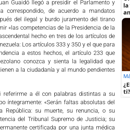
an Guaidó llegó a presidir el Parlamento y
la
a correspondido, de acuerdo a mandatos
an
spués del ilegal y burdo juramento del tirano
r «las competencias de la Presidencia de la
ascendental hecho en tres de los artículos de
nezuela: Los artículos 333 y 350 y el que para
encia a estos hechos, el artículo 233 que
nezolano conozca y sienta la legalidad que
enen a la ciudadanía y al mundo pendientes
Má
¿E
ti
 referirme a él con palabras distintas a su
ibo íntegramente: «Serán faltas absolutas del
la República: su muerte, su renuncia, o su
tencia del Tribunal Supremo de Justicia; su
permanente certificada por una junta médica