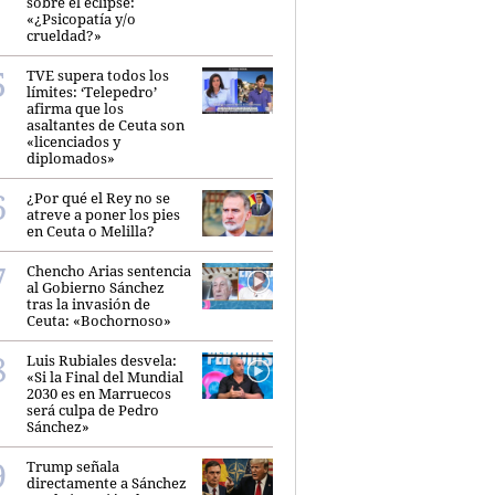
sobre el eclipse:
«¿Psicopatía y/o
crueldad?»
TVE supera todos los
límites: ‘Telepedro’
afirma que los
asaltantes de Ceuta son
«licenciados y
diplomados»
¿Por qué el Rey no se
atreve a poner los pies
en Ceuta o Melilla?
Chencho Arias sentencia
al Gobierno Sánchez
tras la invasión de
Ceuta: «Bochornoso»
Luis Rubiales desvela:
«Si la Final del Mundial
2030 es en Marruecos
será culpa de Pedro
Sánchez»
Trump señala
directamente a Sánchez