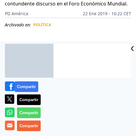
contundente discurso en el Foro Económico Mundial.
PD América
22 Ene 2019 - 16:22 CET
Archivado en:
POLÍTICA
CIDAD
ES
Compartir
Compartir
Compartir
El presidente de
Brasil
,
Jair Bolsonaro
, dio su primer
Compartir
discurso en el
Foro Económico Mundial de Davos.
En
un mensaje breve pero contundente, el mandatario