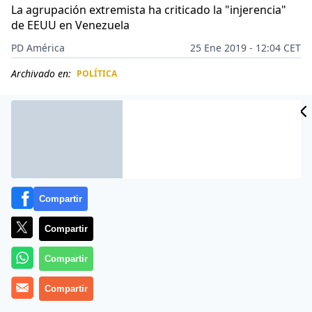
La agrupación extremista ha criticado la "injerencia"
de EEUU en Venezuela
PD América
25 Ene 2019 - 12:04 CET
Archivado en:
POLÍTICA
CIDAD
ES
Compartir
Compartir
Compartir
Compartir
El movimiento islamista
Hamas
condenó «el golpe de
estado» contra el presidente de Venezuela
, Nicolás