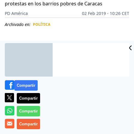
protestas en los barrios pobres de Caracas
PD América
02 Feb 2019 - 10:26 CET
Archivado en:
POLÍTICA
CIDAD
ES
Compartir
Compartir
Compartir
«Eso fueron noches de plomo y más plomo».
Así
Compartir
describió uno de los habitantes de una de las zonas
populares de
Caracas
lo ocurrido en su vecindario en