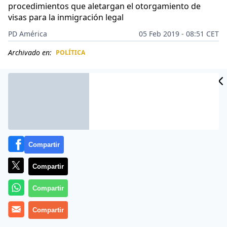
procedimientos que aletargan el otorgamiento de
visas para la inmigración legal
PD América
05 Feb 2019 - 08:51 CET
Archivado en:
POLÍTICA
CIDAD
ES
Compartir
Compartir
Compartir
Compartir
Durante el Gobierno que preside Donald Trump se ha
construido un muro virtual,
pero este obstaculiza la