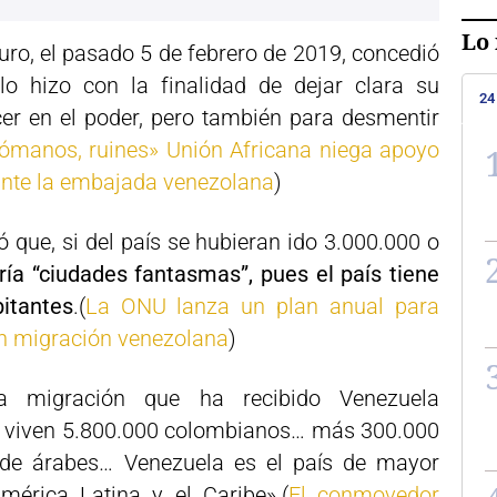
Lo 
uro, el pasado 5 de febrero de 2019, concedió
lo hizo con la finalidad de dejar clara su
24
er en el poder, pero también para desmentir
ómanos, ruines» Unión Africana niega apoyo
ante la embajada venezolana
)
 que, si del país se hubieran ido 3.000.000 o
ría “ciudades fantasmas”, pues el país tiene
itantes
.(
La ONU lanza un plan anual para
en migración venezolana
)
a migración que ha recibido Venezuela
a viven 5.800.000 colombianos… más 300.000
n de árabes… Venezuela es el país de mayor
mérica Latina y el Caribe».(
El conmovedor