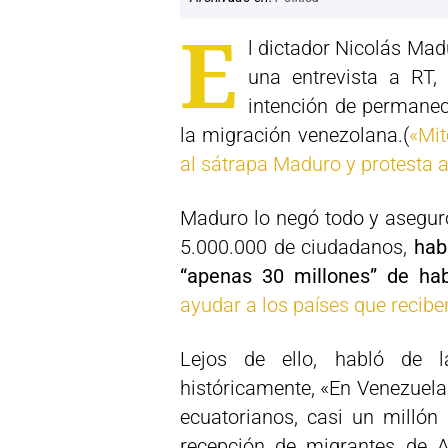
E
l dictador Nicolás Mad
una entrevista a RT, 
intención de permanec
la migración venezolana.(
«Mit
al sátrapa Maduro y protesta 
Maduro lo negó todo y aseguró
5.000.000 de ciudadanos,
hab
“apenas 30 millones” de hab
ayudar a los países que recib
Lejos de ello, habló de l
históricamente, «En Venezuel
ecuatorianos, casi un milló
recepción de migrantes de A