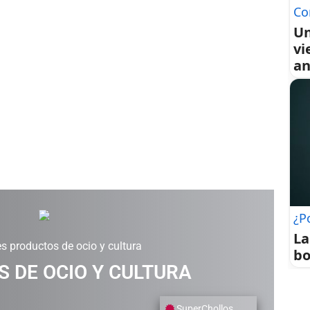
Co
Un
vi
an
¿P
La
s productos de ocio y cultura
bo
 DE OCIO Y CULTURA
SuperChollos