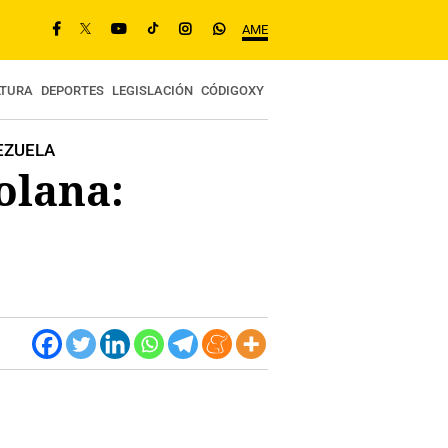
AME
LTURA
DEPORTES
LEGISLACIÓN
CÓDIGOXY
EZUELA
olana: