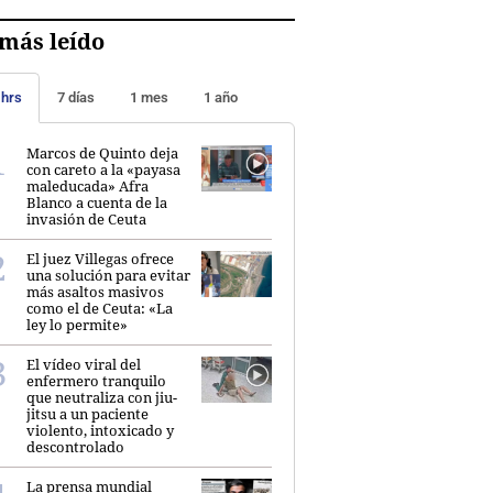
más leído
 hrs
7 días
1 mes
1 año
Marcos de Quinto deja
con careto a la «payasa
maleducada» Afra
Blanco a cuenta de la
invasión de Ceuta
El juez Villegas ofrece
una solución para evitar
más asaltos masivos
como el de Ceuta: «La
ley lo permite»
El vídeo viral del
enfermero tranquilo
que neutraliza con jiu-
jitsu a un paciente
violento, intoxicado y
descontrolado
La prensa mundial