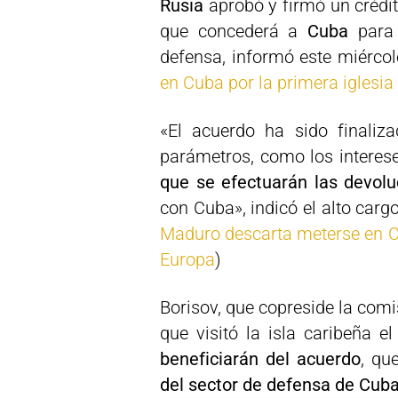
Rusia
aprobó y firmó un crédi
que concederá a
Cuba
para 
defensa, informó este miércol
en Cuba por la primera iglesia
«El acuerdo ha sido finaliz
parámetros, como los interes
que se efectuarán las devol
con Cuba», indicó el alto carg
Maduro descarta meterse en Cu
Europa
)
Borisov, que copreside la com
que visitó la isla caribeña 
beneficiarán del acuerdo
, qu
del sector de defensa de Cuba