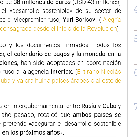
to de
38 millones de euros
(USD 43 millones)
el «desarrollo sostenible» de su sector de
es el vicepremier ruso,
Yuri Borisov
. (
Alegría
 consagrada desde el inicio de la Revolución
)
ado y los documentos firmados. Todos los
es,
el calendario de pagos y la moneda en la
uciones,
han sido adoptados en coordinación
o ruso a la agencia
Interfax
. (
El tirano Nicolás
ba y valora huir a países árabes o al este de
isión intergubernamental entre
Rusia
y
Cuba
y
el año pasado, recalcó que
ambos países se
e pretende «asegurar el desarrollo sostenible
 en los próximos años».