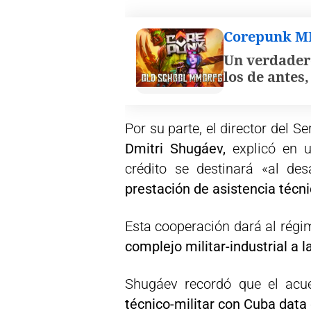
Corepunk 
Un verdader
los de antes
Por su parte, el director del S
Dmitri Shugáev,
explicó en 
crédito se destinará «al de
prestación de asistencia técni
Esta cooperación dará al rég
complejo militar-industrial a l
Shugáev recordó que el acu
técnico-militar con Cuba data