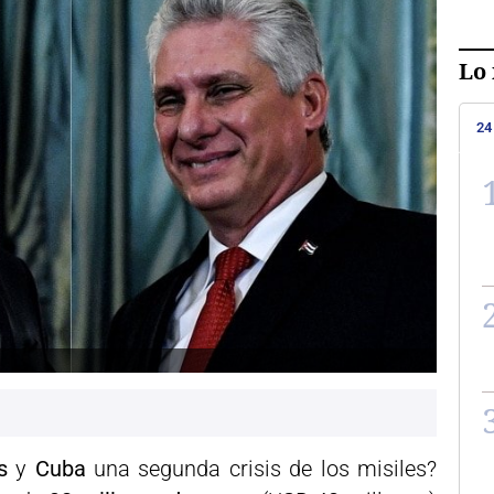
Lo 
24
os
y
Cuba
una segunda crisis de los misiles?