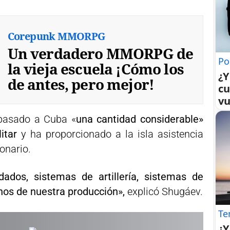
Corepunk MMORPG
Un verdadero MMORPG de
Po
la vieja escuela ¡Cómo los
¿Y
de antes, pero mejor!
cu
vu
 pasado a Cuba «
una cantidad considerable»
litar
y ha proporcionado a la isla asistencia
ionario.
dados, sistemas de artillería, sistemas de
nos de nuestra producción»,
explicó Shugáev.
Te
¿Y