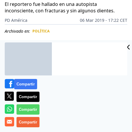
El reportero fue hallado en una autopista
inconsciente, con fracturas y sin algunos dientes.
PD América
06 Mar 2019 - 17:22 CET
Archivado en:
POLÍTICA
CIDAD
ES
Compartir
Compartir
Compartir
Compartir
El periodista
Alí Domínguez
murió este miércoles
pocas horas después de haber sido abandonado en