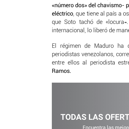
«número dos» del chavismo- po
eléctrico
, que tiene al país a 
que Soto tachó de «locura».
internacional, lo liberó de man
El régimen de Maduro ha d
periodistas venezolanos, corr
entre ellos al periodista estr
Ramos.
TODAS LAS OFER
Encuentra las mejore