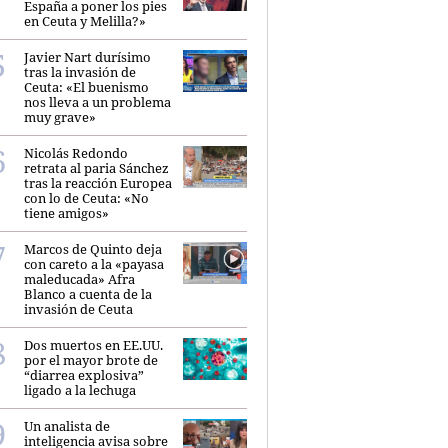
España a poner los pies
en Ceuta y Melilla?»
Javier Nart durísimo
tras la invasión de
Ceuta: «El buenismo
nos lleva a un problema
muy grave»
Nicolás Redondo
retrata al paria Sánchez
tras la reacción Europea
con lo de Ceuta: «No
tiene amigos»
Marcos de Quinto deja
con careto a la «payasa
maleducada» Afra
Blanco a cuenta de la
invasión de Ceuta
Dos muertos en EE.UU.
por el mayor brote de
“diarrea explosiva”
ligado a la lechuga
Un analista de
inteligencia avisa sobre