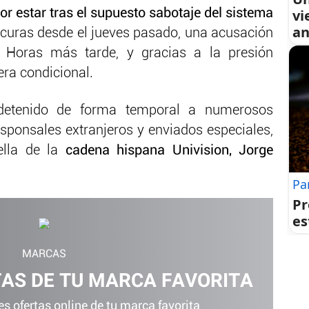
r estar tras el supuesto sabotaje del sistema
vi
an
oscuras desde el jueves pasado, una acusación
 Horas más tarde, y gracias a la presión
era condicional.
etenido de forma temporal a numerosos
esponsales extranjeros y enviados especiales,
ella de la
cadena hispana Univision, Jorge
Pa
Pr
es
MARCAS
TAS DE TU MARCA FAVORITA
s ofertas online de tu marca favorita