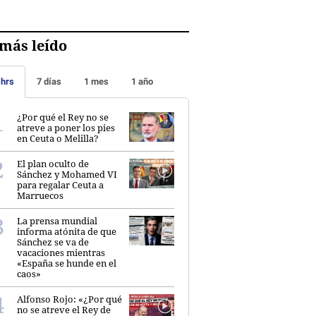
más leído
 hrs
7 días
1 mes
1 año
¿Por qué el Rey no se
atreve a poner los pies
en Ceuta o Melilla?
El plan oculto de
Sánchez y Mohamed VI
para regalar Ceuta a
Marruecos
La prensa mundial
informa atónita de que
Sánchez se va de
vacaciones mientras
«España se hunde en el
caos»
Alfonso Rojo: «¿Por qué
no se atreve el Rey de