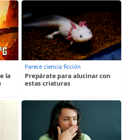
Parece ciencia ficción
e la
Prepárate para alucinar con
e
estas criaturas