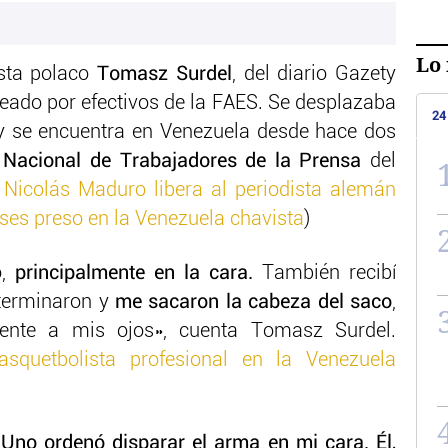
Lo 
sta polaco
Tomasz Surdel
, del diario Gazety
peado por efectivos de la FAES. Se desplazaba
24
 y se encuentra en Venezuela desde hace dos
o Nacional de Trabajadores de la Prensa
del
o Nicolás Maduro libera al periodista alemán
meses preso en la Venezuela chavista
)
,
principalmente en la cara.
También recibí
 terminaron y
me sacaron la cabeza del saco
,
rente a mis ojos», cuenta Tomasz Surdel.
squetbolista profesional en la Venezuela
«Uno ordenó disparar el arma en mi cara. Él,