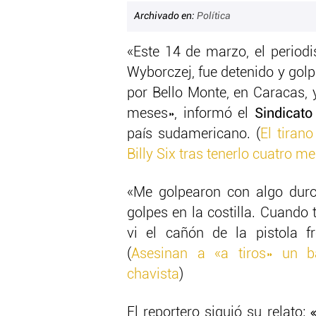
Archivado en:
Política
«Este 14 de marzo, el periodi
Wyborczej, fue detenido y gol
por Bello Monte, en Caracas,
meses», informó el
Sindicat
país sudamericano. (
El tiran
Billy Six tras tenerlo cuatro 
«Me golpearon con algo duro
golpes en la costilla. Cuando
vi el cañón de la pistola f
(
Asesinan a «a tiros» un ba
chavista
)
El reportero siguió su relato: