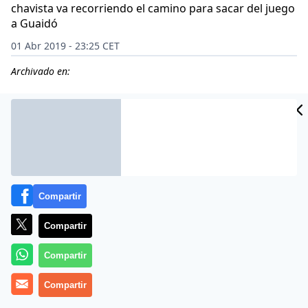
chavista va recorriendo el camino para sacar del juego
a Guaidó
01 Abr 2019 - 23:25 CET
Archivado en:
CIDAD
ES
Compartir
Compartir
Compartir
Compartir
El régimen dictatorial de Nicolás Maduro ha dado un
paso más para acorralar a Juan Guaidó, y este lunes 01