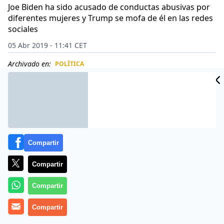
Joe Biden ha sido acusado de conductas abusivas por
diferentes mujeres y Trump se mofa de él en las redes
sociales
05 Abr 2019 - 11:41 CET
Archivado en:
POLÍTICA
CIDAD
ES
Compartir
Compartir
Compartir
Compartir
Donald Trump no pierde ninguna oportunidad para