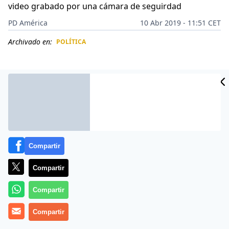
video grabado por una cámara de seguirdad
PD América
10 Abr 2019 - 11:51 CET
Archivado en:
POLÍTICA
CIDAD
ES
Compartir
Compartir
Compartir
Conductor de
Uber
de día y ladrón de noche. La
Compartir
Policía de San Mateo, California (EEUU)
, informó que
ha detenido a un conductor del servicio de transporte