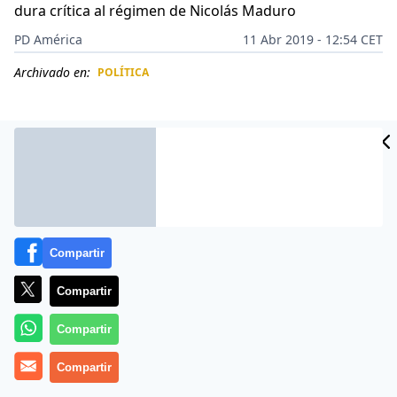
dura crítica al régimen de Nicolás Maduro
PD América
11 Abr 2019 - 12:54 CET
Archivado en:
POLÍTICA
CIDAD
ES
Compartir
Compartir
Compartir
El Foro Militar Venezolano
considera grave la
Compartir
situación política
creada en el país, ante la aceptación
de la intervención de fuerzas militares rusas en el