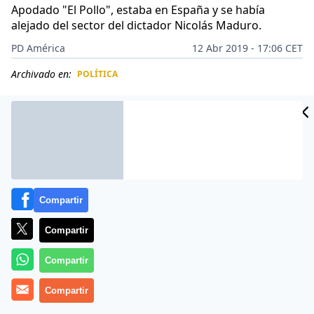
Apodado "El Pollo", estaba en España y se había
alejado del sector del dictador Nicolás Maduro.
PD América
12 Abr 2019 - 17:06 CET
Archivado en:
POLÍTICA
CIDAD
ES
Compartir
Compartir
Compartir
Compartir
La
narcodictadura
venezolana
va perdiendo fuerza
tanto dentro como fuera del país. El ex general de la