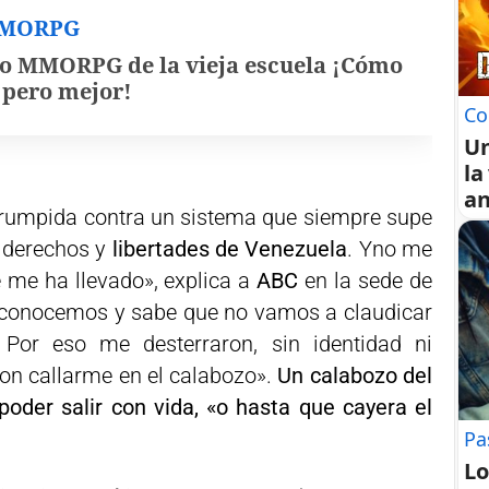
MMORPG
o MMORPG de la vieja escuela ¡Cómo
, pero mejor!
Co
U
la
an
rrumpida contra un sistema que siempre supe
os derechos y
libertades de Venezuela
. Yno me
 me ha llevado», explica a
ABC
en la sede de
s conocemos y sabe que no vamos a claudicar
. Por eso me desterraron, sin identidad ni
on callarme en el calabozo».
Un calabozo del
oder salir con vida, «o hasta que cayera el
Pa
Lo