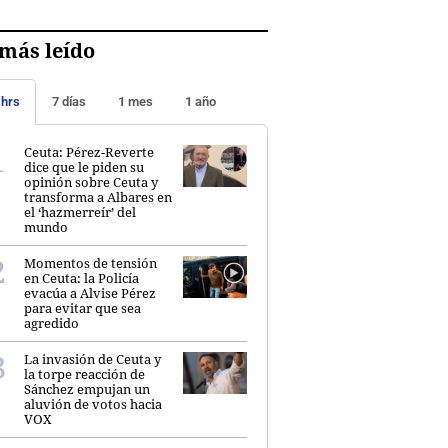
más leído
 hrs
7 días
1 mes
1 año
Ceuta: Pérez-Reverte
dice que le piden su
opinión sobre Ceuta y
transforma a Albares en
el ‘hazmerreír’ del
mundo
Momentos de tensión
en Ceuta: la Policía
evacúa a Alvise Pérez
para evitar que sea
agredido
La invasión de Ceuta y
la torpe reacción de
Sánchez empujan un
aluvión de votos hacia
VOX