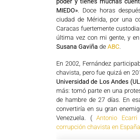
poder y tienes muchas cuent
MIEDO»
. Doce horas después
ciudad de Mérida, por una c
Caracas fuertemente custodia
última vez con mi gente, y en
Susana Gaviña
de
ABC
.
En 2002, Fernández participab
chavista, pero fue quizá en 2
Universidad de Los Andes (UL
más: tomó parte en una prote
de hambre de 27 días. En es
convertiría en su gran enemi
Venezuela. (
Antonio Ecarr
corrupción chavista en Españ