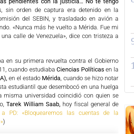
as pendientes con la justicia… No te tengo
, sin orden de captura era detenido en la
omisión del SEBIN, y trasladado en avión a
ndo. «Nunca más he vuelto a Mérida. Fue mi
 una calle de Venezuela», dice con tristeza a
a en su primera revuelta contra el Gobierno
011, cuando estudiaba
Ciencias Políticas
en la
A),
en el estado
Mérida
, cuando se hizo notar
sta estudiantil que desembocó en una huelga
a misma universidad coincidió con quien se
go,
Tarek William Saab,
hoy fiscal general de
i a PD: «Bloquearemos las cuentas de la
a»
)