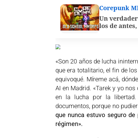
Corepunk 
Un verdader
los de antes
«Son 20 años de lucha ininter
que era totalitario, el fin de l
equivoqué. Míreme acá, dónde
AI en Madrid. «Tarek y yo no
en la lucha por la libertad
documentos, porque no pudier
que nunca estuvo seguro de p
régimen».