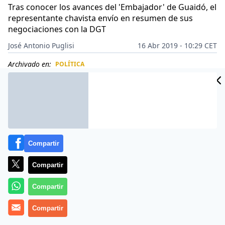
Tras conocer los avances del 'Embajador' de Guaidó, el
representante chavista envío en resumen de sus
negociaciones con la DGT
José Antonio Puglisi
16 Abr 2019 - 10:29 CET
Archivado en:
POLÍTICA
CIDAD
ES
Compartir
Compartir
Compartir
Compartir
Los venezolanos llevan casi un año sin poder canjear