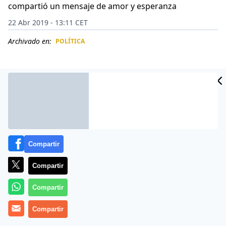
compartió un mensaje de amor y esperanza
22 Abr 2019 - 13:11 CET
Archivado en:
POLÍTICA
CIDAD
ES
Compartir
Compartir
Compartir
Lilian Tintori compartió, a través de las redes sociales,
Compartir
un sentido mensaje en el que transmite el amor que
siente por su esposo, el líder político Leopoldo López.