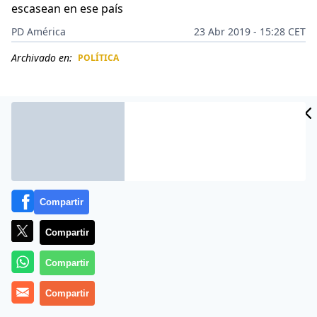
escasean en ese país
PD América
23 Abr 2019 - 15:28 CET
Archivado en:
POLÍTICA
CIDAD
ES
Compartir
Compartir
Compartir
La
diáspora venezolana
está en casi todos los países
Compartir
del mundo, pero su creatividad, sentido del humor y
solidaridad con sus compatriotas no se pierde. Un