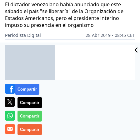
El dictador venezolano había anunciado que este
sábado el país "se liberaría" de la Organización de
Estados Americanos, pero el presidente interino
impuso su presencia en el organismo
Periodista Digital
28 Abr 2019 - 08:45 CET
CIDAD
Archivado en:
POLÍTICA
ES
Compartir
Compartir
Compartir
Compartir