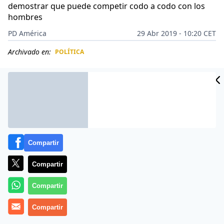
demostrar que puede competir codo a codo con los
hombres
PD América
29 Abr 2019 - 10:20 CET
Archivado en:
POLÍTICA
CIDAD
ES
Compartir
Compartir
Compartir
Compartir
En los 69 años de la Fórmula 1 solo cinco damas
llegaron a correr en ella y apenas una pudo sumar