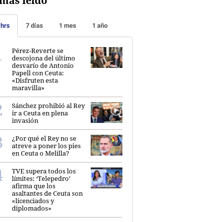
más leído
 hrs
7 días
1 mes
1 año
Pérez-Reverte se
descojona del último
desvarío de Antonio
Papell con Ceuta:
«Disfruten esta
maravilla»
Sánchez prohibió al Rey
ir a Ceuta en plena
invasión
¿Por qué el Rey no se
atreve a poner los pies
en Ceuta o Melilla?
TVE supera todos los
límites: ‘Telepedro’
afirma que los
asaltantes de Ceuta son
«licenciados y
diplomados»