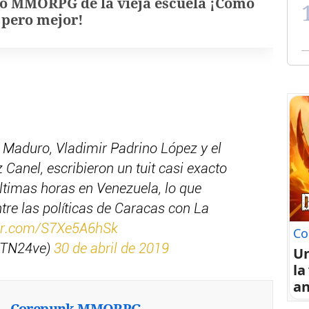
o MMORPG de la vieja escuela ¡Cómo
, pero mejor!
e Maduro, Vladimir Padrino López y el
Canel, escribieron un tuit casi exacto
ltimas horas en Venezuela, lo que
ntre las políticas de Caracas con La
ter.com/S7Xe5A6hSk
Co
NTN24ve)
30 de abril de 2019
U
la
an
Corepunk MMORPG