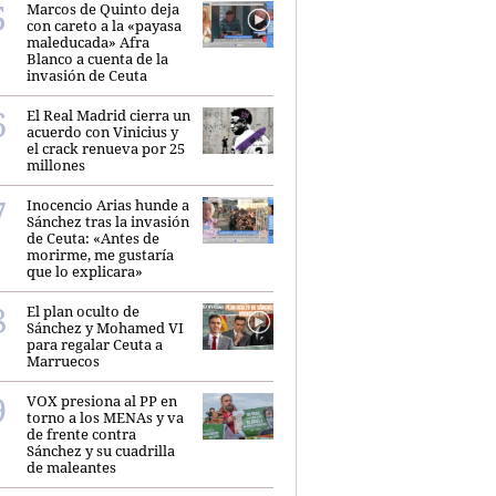
Marcos de Quinto deja
con careto a la «payasa
maleducada» Afra
Blanco a cuenta de la
invasión de Ceuta
El Real Madrid cierra un
acuerdo con Vinicius y
el crack renueva por 25
millones
Inocencio Arias hunde a
Sánchez tras la invasión
de Ceuta: «Antes de
morirme, me gustaría
que lo explicara»
El plan oculto de
Sánchez y Mohamed VI
para regalar Ceuta a
Marruecos
VOX presiona al PP en
torno a los MENAs y va
de frente contra
Sánchez y su cuadrilla
de maleantes