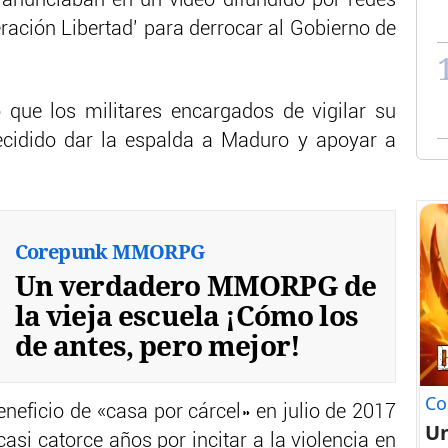
anunciaban en un vídeo difundido por redes
eración Libertad’ para derrocar al Gobierno de
 que los militares encargados de vigilar su
decidido dar la espalda a Maduro y apoyar a
Corepunk MMORPG
Un verdadero MMORPG de
la vieja escuela ¡Cómo los
de antes, pero mejor!
Co
beneficio de «casa por cárcel» en julio de 2017
U
asi catorce años por incitar a la violencia en