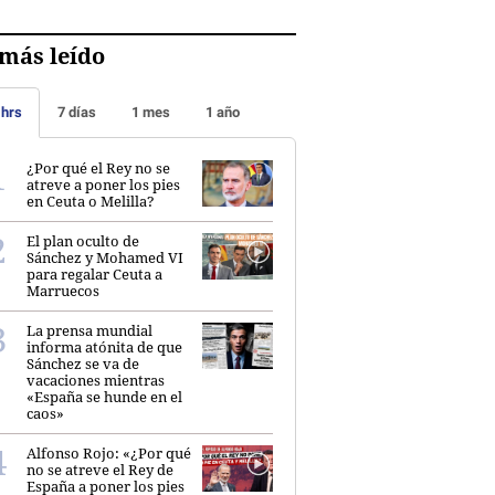
más leído
 hrs
7 días
1 mes
1 año
¿Por qué el Rey no se
atreve a poner los pies
en Ceuta o Melilla?
El plan oculto de
Sánchez y Mohamed VI
para regalar Ceuta a
Marruecos
La prensa mundial
informa atónita de que
Sánchez se va de
vacaciones mientras
«España se hunde en el
caos»
Alfonso Rojo: «¿Por qué
no se atreve el Rey de
España a poner los pies