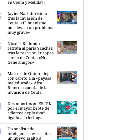
en Ceuta y Melilla?»
Javier Nart durísimo
tras la invasión de
Ceuta: «El buenismo
nos lleva a un problema
muy grave»
Nicolás Redondo
retrata al paria Sánchez
tras la reacción Europea
con lo de Ceuta: «No
tiene amigos»
Marcos de Quinto deja
con careto a la «payasa
maleducada» Afra
Blanco a cuenta de la
invasión de Ceuta
Dos muertos en EE.UU.
por el mayor brote de
“diarrea explosiva”
ligado a la lechuga
Un analista de
inteligencia avisa sobre
un nuevo asalto a