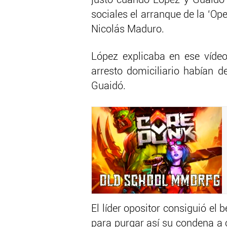
justo cuando López y Guaidó 
sociales el arranque de la ‘Op
Nicolás Maduro.
López explicaba en ese vídeo
arresto domiciliario habían 
Guaidó.
El líder opositor consiguió el 
para purgar así su condena a c