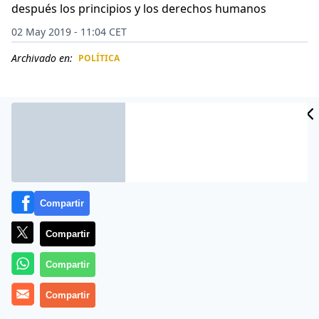
después los principios y los derechos humanos
02 May 2019 - 11:04 CET
Archivado en:
POLÍTICA
CIDAD
ES
Compartir
Compartir
Compartir
José «Pepe» Mujica, no para de sorprender al mundo
Compartir
con su defensa a ultranza del comunismo.(
[VÍDEOS] La
tanqueta chavista que aplasta al manifestante y el