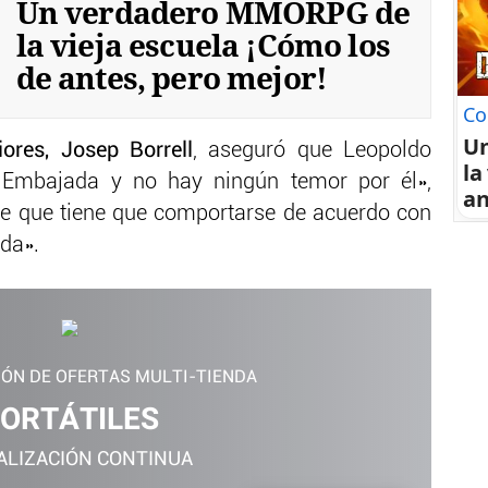
Un verdadero MMORPG de
la vieja escuela ¡Cómo los
de antes, pero mejor!
Co
U
iores, Josep Borrell
, aseguró que Leopoldo
la
 Embajada y no hay ningún temor por él»,
an
be que tiene que comportarse de acuerdo con
da».
IÓN DE OFERTAS MULTI-TIENDA
ORTÁTILES
ALIZACIÓN CONTINUA