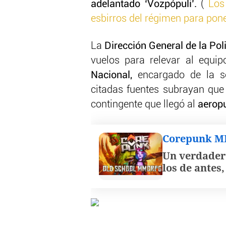
adelantado ‘Vozpópuli’.
(
Los
esbirros del régimen para pon
La
Dirección General de la Pol
vuelos para relevar al equi
Nacional,
encargado de la se
citadas fuentes subrayan que
contingente que llegó al
aeropu
Corepunk 
Un verdader
los de antes