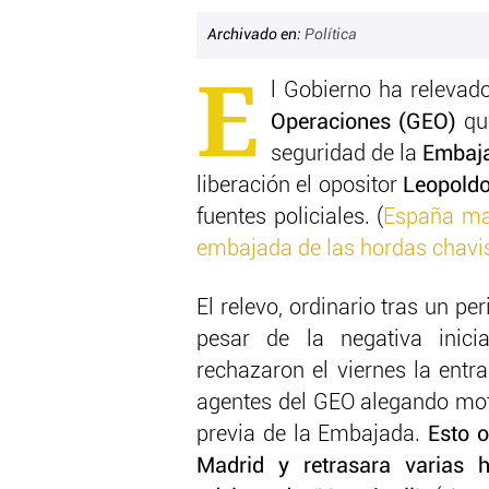
Archivado en:
Política
E
l Gobierno ha relevado
Operaciones (GEO)
qu
seguridad de la
Embaj
liberación el opositor
Leopold
fuentes policiales. (
España ma
embajada de las hordas chavi
El relevo, ordinario tras un p
pesar de la negativa inici
rechazaron el viernes la entr
agentes del GEO alegando moti
previa de la Embajada.
Esto o
Madrid y retrasara varias 