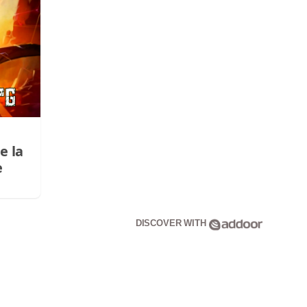
e la
e
DISCOVER WITH