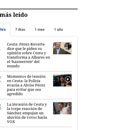
más leído
 hrs
7 días
1 mes
1 año
Ceuta: Pérez-Reverte
dice que le piden su
opinión sobre Ceuta y
transforma a Albares en
el ‘hazmerreír’ del
mundo
Momentos de tensión
en Ceuta: la Policía
evacúa a Alvise Pérez
para evitar que sea
agredido
La invasión de Ceuta y
la torpe reacción de
Sánchez empujan un
aluvión de votos hacia
VOX