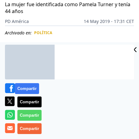
La mujer fue identificada como Pamela Turner y tenía
44 años
PD América
14 May 2019 - 17:31 CET
Archivado en:
POLÍTICA
CIDAD
ES
Compartir
Compartir
Compartir
Compartir
Un vídeo muestra cómo una mujer fue acribillada en
Texas
(EEUU) por un oficial de policía que le
disparó