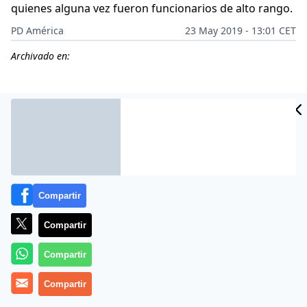
quienes alguna vez fueron funcionarios de alto rango.
PD América
23 May 2019 - 13:01 CET
Archivado en:
CIDAD
ES
Compartir
Compartir
Compartir
La traición es algo que no perdona el chavismo. Si
Compartir
aquellos militares que han enfrentado a la
revolución
bolivariana
son tratados con crueldad y violación al