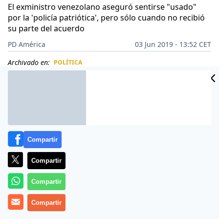
El exministro venezolano aseguró sentirse "usado"
por la 'policía patriótica', pero sólo cuando no recibió
su parte del acuerdo
PD América
03 Jun 2019 - 13:52 CET
Archivado en:
POLÍTICA
CIDAD
ES
Compartir
Compartir
Compartir
Compartir
Rafael Isea
se ha puesto el disfraz de víctima. El