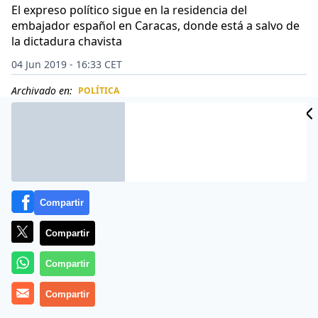
El expreso político sigue en la residencia del
embajador español en Caracas, donde está a salvo de
la dictadura chavista
04 Jun 2019 - 16:33 CET
Archivado en:
POLÍTICA
CIDAD
ES
Compartir
Compartir
Compartir
Compartir
La dictadura de
Nicolás Maduro
hace aguas por todas