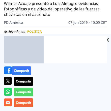
Wilmer Azuaje presentó a Luis Almagro evidencias
fotográficas y de video del operativo de las fuerzas
chavistas en el asesinato
PD América
07 Jun 2019 - 10:05 CET
Archivado en:
POLÍTICA
CIDAD
ES
Compartir
Compartir
Compartir
Compartir
Óscar Pérez
es recordado como un símbolo de la